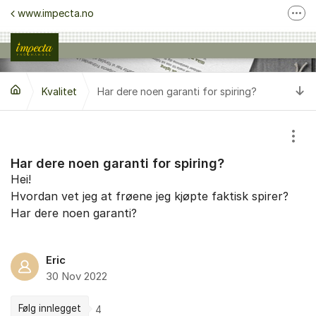
Gå til innhold
www.impecta.no
Fler
Ta kontakt med kundeservice
Følg oss på Facebook
Ti
Kvalitet
Har dere noen garanti for spiring?
Følg oss på Instagram
Vis/
Har dere noen garanti for spiring?
Hei!
Hvordan vet jeg at frøene jeg kjøpte faktisk spirer?
Har dere noen garanti?
Eric
30 Nov 2022
Følg innlegget
4