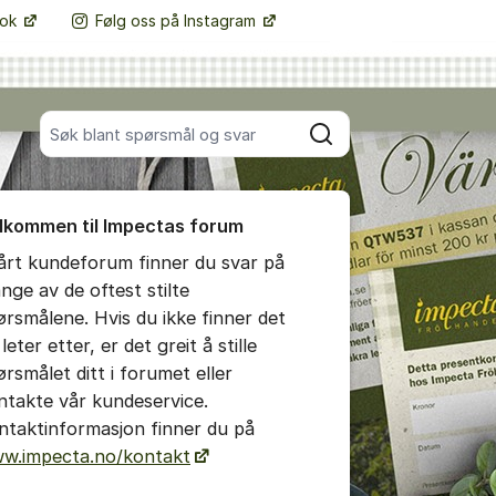
ook
Følg oss på Instagram
Flere supportlenker
Søk blant alle innlegg
Søk
umet
lkommen til Impectas forum
e kommentar
vårt kundeforum finner du svar på
nge av de oftest stilte
tillinger for innlegg/kommentarer
ørsmålene. Hvis du ikke finner det
leter etter, er det greit å stille
ørsmålet ditt i forumet eller
ntakte vår kundeservice.
ntaktinformasjon finner du på
w.impecta.no/kontakt