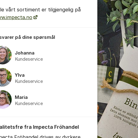
le vårt sortiment er tilgjengelig på
w.impecta.no
 svarer på dine spørsmål
Johanna
Kundeservice
tillinger for innlegg/kommentarer
Ylva
Kundeservice
Maria
Kundeservice
alitetsfrø fra Impecta Fröhandel
pecta Fröhandel drives av dyrkere,