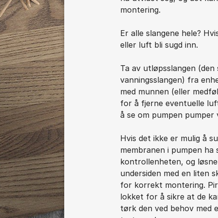
montering.
Er alle slangene hele? Hvi
eller luft bli sugd inn.
Ta av utløpsslangen (den 
vanningsslangen) fra enhe
med munnen (eller medfø
for å fjerne eventuelle lu
å se om pumpen pumper 
Hvis det ikke er mulig å 
membranen i pumpen ha s
kontrollenheten, og løsn
undersiden med en liten s
for korrekt montering. Pi
lokket for å sikre at de 
tørk den ved behov med e