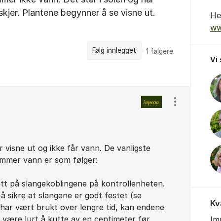
skjer. Plantene begynner å se visne ut.
He
ww
Følg innlegget
1
følgere
Vi
Vis/skjul inns
r visne ut og ikke får vann. De vanligste
kommer vann er som følger:
tett på slangekoblingene på kontrollenheten.
å sikre at slangene er godt festet (se
Kv
har vært brukt over lengre tid, kan endene
n være lurt å kutte av en centimeter før
Im