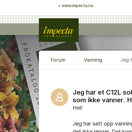
Gå til innhold
www.impecta.no
Forum
Vanning
Jeg har et C12L so
som ikke vanner. H
Hei!
Jeg har satt opp vannin
det ikke lenger. Det kom