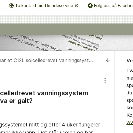
Ta kontakt med kundeservice
Følg oss på Faceb
Om for
Jeg har et C12L solcelledrevet vanningssystem som ikke vanner. Hva er galt?
Ve
Til senest
I 
ma
Vis/skjul inns
sp
lcelledrevet vanningssystem
du 
va er galt?
sp
ko
Ko
ww
gssystemet mitt og etter 4 uker fungerer
mer ikke vann. Det står i solen og har