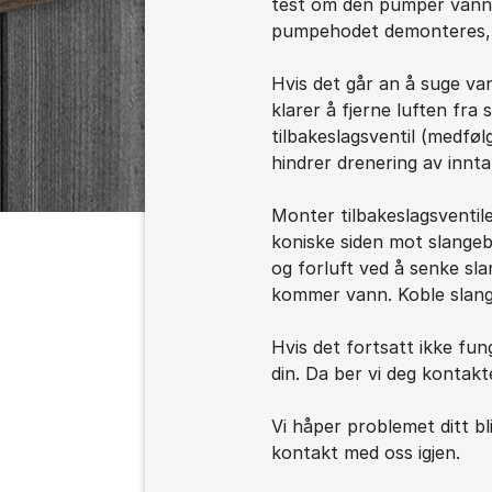
test om den pumper vann 
pumpehodet demonteres, 
Hvis det går an å suge v
klarer å fjerne luften fr
tilbakeslagsventil (medfø
hindrer drenering av innt
Monter tilbakeslagsventil
koniske siden mot slangeb
og forluft ved å senke sla
kommer vann. Koble slang
Hvis det fortsatt ikke fu
din. Da ber vi deg kontak
Vi håper problemet ditt bli
kontakt med oss igjen.