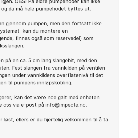
igjen. OBS! På eldre pumpehoder kan ikke
og da må hele pumpehodet byttes ut.
ann gjennom pumpen, men den fortsatt ikke
a systemet, kan du montere en
lgende, finnes også som reservedel) som
aksslangen.
en på en ca. 5 cm lang slangebit, med den
iten. Fest slangen fra vannkilden på ventilen
ngen under vannkildens overflatenivå til det
en til pumpens innløpskobling.
ngerer, kan det være noe galt med enheten
te oss via e-post på info@impecta.no.
r løst, ellers er du hjertelig velkommen til å ta