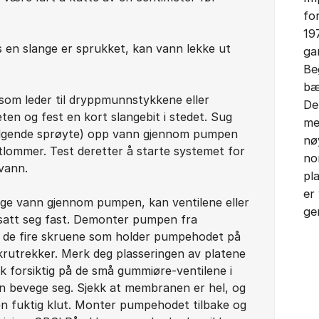
fo
19
s en slange er sprukket, kan vann lekke ut
ga
Be
bæ
som leder til dryppmunnstykkene eller
De
ten og fest en kort slangebit i stedet. Sug
me
lgende sprøyte) opp vann gjennom pumpen
nø
ftlommer. Test deretter å starte systemet for
no
vann.
pl
er
suge vann gjennom pumpen, kan ventilene eller
ge
att seg fast. Demonter pumpen fra
e de fire skruene som holder pumpehodet på
krutrekker. Merk deg plasseringen av platene
rk forsiktig på de små gummiøre-ventilene i
kan bevege seg. Sjekk at membranen er hel, og
n fuktig klut. Monter pumpehodet tilbake og