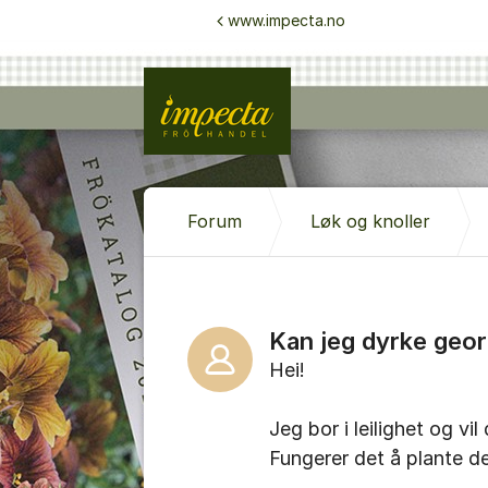
Gå til innhold
www.impecta.no
Forum
Løk og knoller
Kan jeg dyrke geor
Hei!
Jeg bor i leilighet og v
Fungerer det å plante d