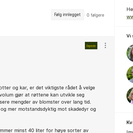
He
Følg innlegget
0
følgere
ww
Vi
Vis/skjul inns
.
potter og kar, er det viktigste rådet å velge
dvolum gjør at røttene kan utvikle seg
usere mengder av blomster over lang tid.
e og mer motstandsdyktig mot skadedyr og
Kv
mmer minst 40 liter for høye sorter av
Im