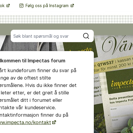
ook
Følg oss på Instagram
Flere supportlenker
Søk blant alle innlegg
Søk
umet
lkommen til Impectas forum
e kommentar
vårt kundeforum finner du svar på
nge av de oftest stilte
tillinger for innlegg/kommentarer
ørsmålene. Hvis du ikke finner det
leter etter, er det greit å stille
ørsmålet ditt i forumet eller
ntakte vår kundeservice.
ntaktinformasjon finner du på
w.impecta.no/kontakt