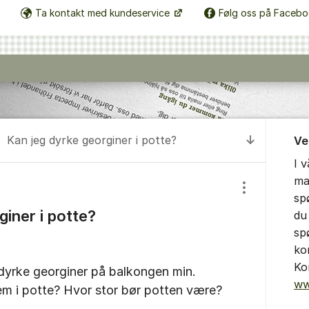
Ta kontakt med kundeservice
Følg oss på Faceb
Om for
Kan jeg dyrke georginer i potte?
Ve
Til senest
I 
ma
Vis/skjul inns
sp
giner i potte?
du 
sp
ko
Ko
il dyrke georginer på balkongen min.
ww
em i potte? Hvor stor bør potten være?