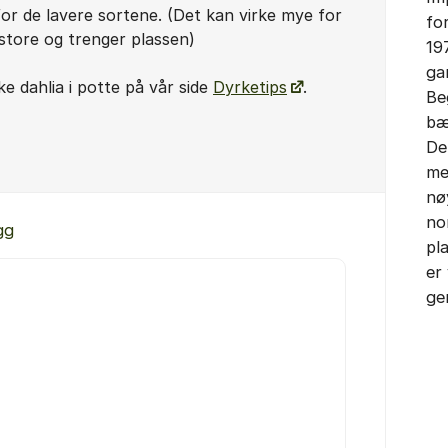
 for de lavere sortene. (Det kan virke mye for
fo
r store og trenger plassen)
19
ga
e dahlia i potte på vår side
Dyrketips
.
Be
bæ
De
me
nø
no
gg
pl
er
ge