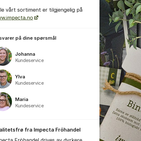
le vårt sortiment er tilgjengelig på
w.impecta.no
 svarer på dine spørsmål
tillinger for innlegg/kommentarer
Johanna
Kundeservice
Ylva
Kundeservice
Maria
Kundeservice
alitetsfrø fra Impecta Fröhandel
pecta Fröhandel drives av dyrkere,