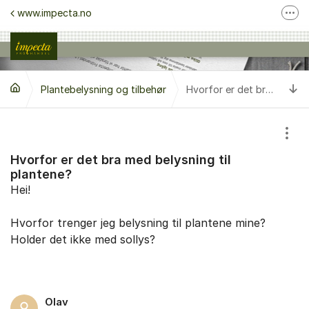
Gå til innhold
www.impecta.no
Fler
Ta kontakt med kundeservice
Følg oss på Facebook
Ti
Plantebelysning og tilbehør
Følg oss på Instagram
Hvorfor er det bra med belysning til plantene?
Vis/
Hvorfor er det bra med belysning til
plantene?
Hei!
Hvorfor trenger jeg belysning til plantene mine?
Holder det ikke med sollys?
Olav