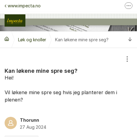
Gå til innhold
www.impecta.no
Fler
Ta kontakt med kundeservice
Følg oss på Facebook
Ti
Løk og knoller
Kan løkene mine spre seg?
Følg oss på Instagram
Vis/
Kan løkene mine spre seg?
Hei!
Vil løkene mine spre seg hvis jeg planterer dem i
plenen?
Thorunn
27 Aug 2024