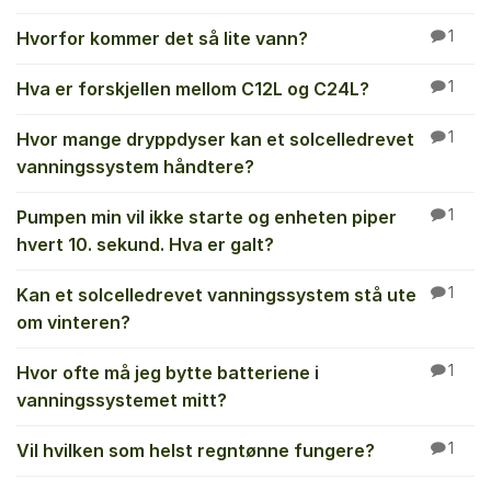
Hvorfor kommer det så lite vann?
1
Hva er forskjellen mellom C12L og C24L?
1
Hvor mange dryppdyser kan et solcelledrevet
1
vanningssystem håndtere?
Pumpen min vil ikke starte og enheten piper
1
hvert 10. sekund. Hva er galt?
Kan et solcelledrevet vanningssystem stå ute
1
om vinteren?
Hvor ofte må jeg bytte batteriene i
1
vanningssystemet mitt?
Vil hvilken som helst regntønne fungere?
1