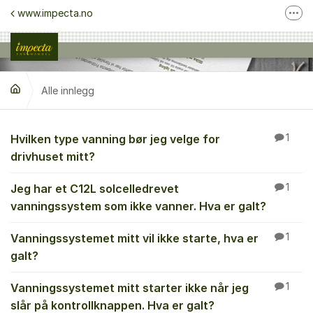
Gå til innhold
www.impecta.no
Fler
Ta kontakt med kundeservice
Følg oss på Facebook
Alle innlegg
Følg oss på Instagram
Alle innlegg
Hvilken type vanning bør jeg velge for
1
drivhuset mitt?
Jeg har et C12L solcelledrevet
1
vanningssystem som ikke vanner. Hva er galt?
Vanningssystemet mitt vil ikke starte, hva er
1
galt?
Vanningssystemet mitt starter ikke når jeg
1
slår på kontrollknappen. Hva er galt?